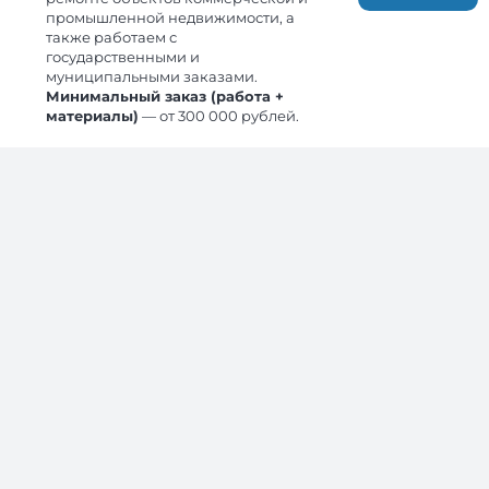
промышленной недвижимости, а
также работаем с
государственными и
муниципальными заказами.
ТРИ ПРИЧИНЫ
ОБРАТИТЬСЯ
В
Минимальный заказ (работа +
материалы)
— от 300 000 рублей.
НАШУ КОМПАНИЮ
Бесплатный расчет сметы
Посчитаем смету за 2 часа.
Приложим к смете проект.
Работу по договору
Работы проводятся на основании договора.