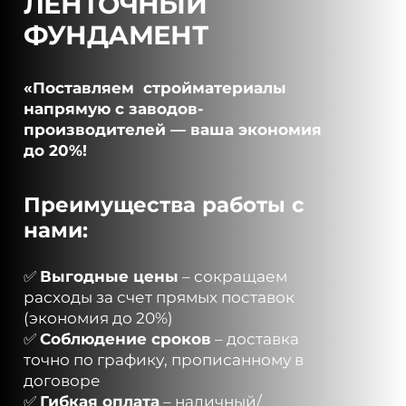
ЛЕНТОЧНЫЙ
ФУНДАМЕНТ
«Поставляем стройматериалы
напрямую с заводов-
производителей — ваша экономия
до 20%!
Преимущества работы с
нами:
✅
Выгодные цены
– сокращаем
расходы за счет прямых поставок
(экономия до 20%)
✅
Соблюдение сроков
– доставка
точно по графику, прописанному в
договоре
✅
Гибкая оплата
– наличный/