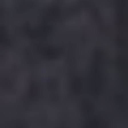
03
Считаем смету
Мы готовим конечную смету с учетом
индивидуальных размеров и пожеланий. Вы
смотрите эскизы. Если всё устраивает, переходим к
заключению договора.
04
Заключаем договор
К вам приедет курьер с договором либо вы можете
приехать в наш офис.
05
Строительство на участке
Изготавливаем Ваш фундамент, он будет готов в
течение 1-14 дней (зависит от выбранного типа