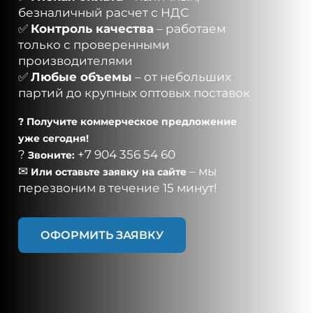
безналичный расчет с НДС
✅
Контроль качества
– работаем
только с проверенными
производителями
✅
Любые объемы
– от небольших
партий до крупных оптовых поставок
? Получите коммерческое предложение
уже сегодня!
?
+7 904 356 54 60
Звоните:
✉
– мы
Или оставьте заявку на сайте
перезвоним в течение 15 минут!
ОФОРМИТЬ ЗАЯВКУ