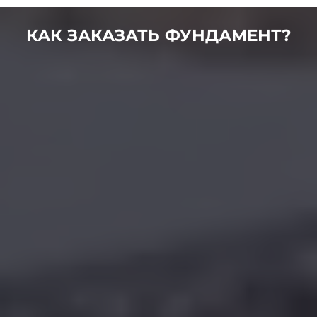
КАК ЗАКАЗАТЬ ФУНДАМЕНТ?
01
Оставляете заявку
Мы связываемся с Вами и озвучиваем цены в
формате от и до под Ваш будущий фундмаент. Если
она Вас устроит, то договариваемся о выезде
нашего инженера к Вам на замер.
02
К Вам приезжает замерщик
Наш инженер приедет к вам, выслушает ваши
пожелания, проконсультирует по выбору, снимет
размеры для составления конечной сметы и
разработки проекта.