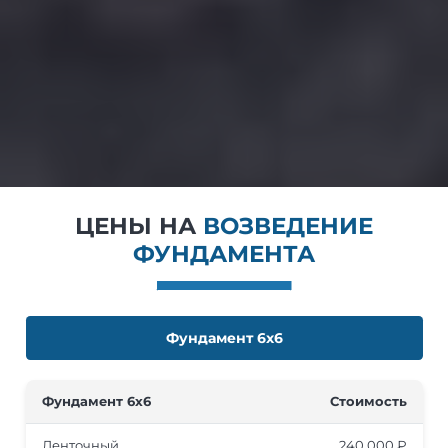
основания).
06
Сдача работы
После снятия опалубки и уборки территории
подписывается акт приема-передачи и
производится окончательная оплата работ.
ЦЕНЫ НА
ВОЗВЕДЕНИЕ
ФУНДАМЕНТА
Фундамент 6х6
Фундамент 6x6
Стоимость
Ленточный
240 000 ₽