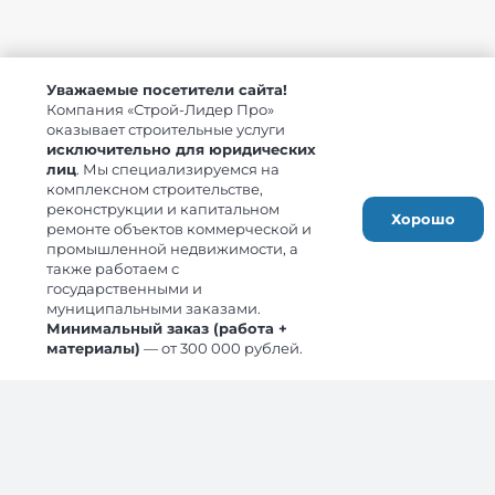
Вы контролируете
Уважаемые посетители сайта!
все этапы
Компания «Строй-Лидер Про»
оказывает строительные услуги
реконструкции
исключительно для юридических
лиц
. Мы специализируемся на
— мы гарантируем
комплексном строительстве,
качество
реконструкции и капитальном
Хорошо
ремонте объектов коммерческой и
промышленной недвижимости, а
Срок сдачи работ по
также работаем с
реконструкции фиксируем в
государственными и
договоре. Заплатим вам деньги
муниципальными заказами.
за каждый день просрочки.
Минимальный заказ (работа +
материалы)
— от 300 000 рублей.
3-х уровневая система
качества: производитель
работ, главный инженер,
ответственный менеджер
Ежедневный отчет о монтаже